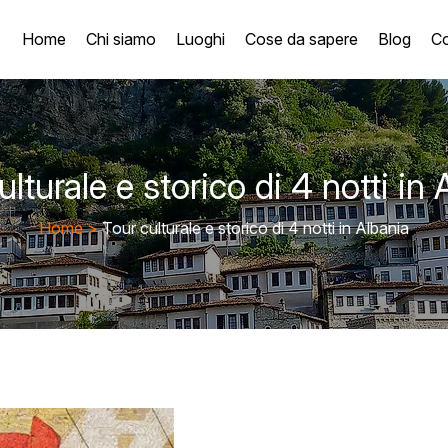
Home
Chi siamo
Luoghi
Cose da sapere
Blog
Co
ulturale e storico di 4 notti in 
Home
>
Tour culturale e storico di 4 notti in Albania